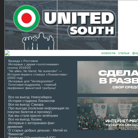
:: О нас
:: Архив н
|
новости
|
статьи
|
фо
Вражда с Ростовом
Интервью с двумя «золотниками»
сезона 2019/20
"No allies, No friend, No surrender" —
История первого стикера «Локомотива»
(2002 год)
Интервью для "Vendegszektor"
Голосовая поддержка – главный
перфоманс фанатской трибуны!
Все на выезд: Новосибирск
История стадиона Локомотив
Все на выезд: Самара
Про выезда (полезная информация по
покупке билетов и прочему)
Как мы стали красно-зелёными
Все на выезд: Казань
Интервью с ветеранами фан-
движения
О старых-добрых деньках - Митяй из
"Викингов"
Взгляд на Объединённый ЮГ!