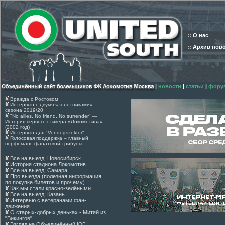
:: О нас
:: Архив нов
|
новости
|
статьи
|
фору
Вражда с Ростовом
Интервью с двумя «золотниками»
сезона 2019/20
"No allies, No friend, No surrender" —
История первого стикера «Локомотива»
(2002 год)
Интервью для "Vendegszektor"
Голосовая поддержка – главный
перфоманс фанатской трибуны!
Все на выезд: Новосибирск
История стадиона Локомотив
Все на выезд: Самара
Про выезда (полезная информация
по покупке билетов и прочему)
Как мы стали красно-зелёными
Все на выезд: Казань
Интервью с ветеранами фан-
движения
О старых-добрых деньках - Митяй из
"Викингов"
Взгляд на Объединённый ЮГ!