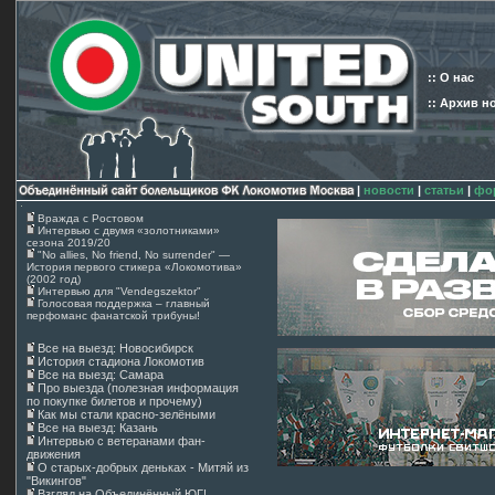
:: О нас
:: Архив н
|
новости
|
статьи
|
фо
Вражда с Ростовом
Интервью с двумя «золотниками»
сезона 2019/20
"No allies, No friend, No surrender" —
История первого стикера «Локомотива»
(2002 год)
Интервью для "Vendegszektor"
Голосовая поддержка – главный
перфоманс фанатской трибуны!
Все на выезд: Новосибирск
История стадиона Локомотив
Все на выезд: Самара
Про выезда (полезная информация
по покупке билетов и прочему)
Как мы стали красно-зелёными
Все на выезд: Казань
Интервью с ветеранами фан-
движения
О старых-добрых деньках - Митяй из
"Викингов"
Взгляд на Объединённый ЮГ!