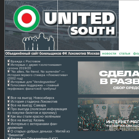
:: О нас
:: Архив н
|
новости
|
статьи
|
фо
Вражда с Ростовом
Интервью с двумя «золотниками»
сезона 2019/20
"No allies, No friend, No surrender" —
История первого стикера «Локомотива»
(2002 год)
Интервью для "Vendegszektor"
Голосовая поддержка – главный
перфоманс фанатской трибуны!
Все на выезд: Новосибирск
История стадиона Локомотив
Все на выезд: Самара
Про выезда (полезная информация
по покупке билетов и прочему)
Как мы стали красно-зелёными
Все на выезд: Казань
Интервью с ветеранами фан-
движения
О старых-добрых деньках - Митяй из
"Викингов"
Взгляд на Объединённый ЮГ!