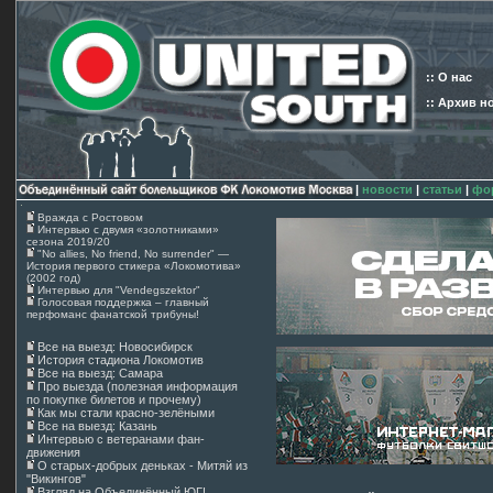
:: О нас
:: Архив н
|
новости
|
статьи
|
фо
Вражда с Ростовом
Интервью с двумя «золотниками»
сезона 2019/20
"No allies, No friend, No surrender" —
История первого стикера «Локомотива»
(2002 год)
Интервью для "Vendegszektor"
Голосовая поддержка – главный
перфоманс фанатской трибуны!
Все на выезд: Новосибирск
История стадиона Локомотив
Все на выезд: Самара
Про выезда (полезная информация
по покупке билетов и прочему)
Как мы стали красно-зелёными
Все на выезд: Казань
Интервью с ветеранами фан-
движения
О старых-добрых деньках - Митяй из
"Викингов"
Взгляд на Объединённый ЮГ!