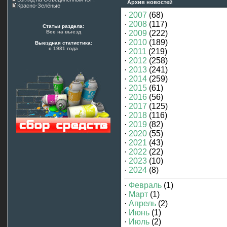
Архив новостей
Красно-Зелёные
·
2007
(68)
·
2008
(117)
Статьи раздела:
Все на выезд
·
2009
(222)
·
2010
(189)
Выездная статистика:
с 1981 года
·
2011
(219)
·
2012
(258)
·
2013
(241)
·
2014
(259)
·
2015
(61)
·
2016
(56)
·
2017
(125)
·
2018
(116)
·
2019
(82)
·
2020
(55)
·
2021
(43)
·
2022
(22)
·
2023
(10)
·
2024
(8)
·
Февраль
(1)
·
Март
(1)
·
Апрель
(2)
·
Июнь
(1)
·
Июль
(2)