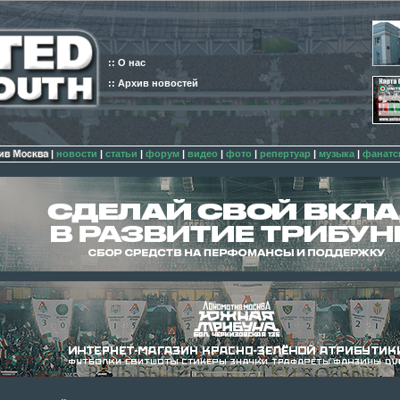
:: О нас
:: Архив новостей
|
новости
|
статьи
|
форум
|
видео
|
фото
|
репертуар
|
музыка
|
фанатс