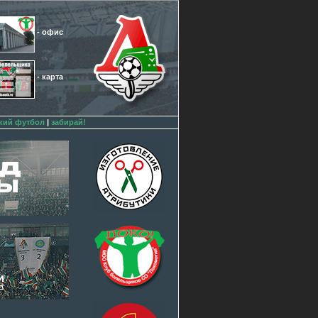
- офис
- карта
кий футбол
|
забирай!