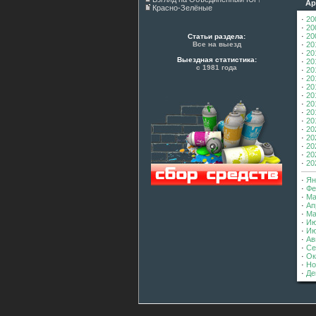
Арх
Красно-Зелёные
·
20
·
20
·
20
Статьи раздела:
Все на выезд
·
20
·
20
Выездная статистика:
·
20
с 1981 года
·
20
·
20
·
20
·
20
·
20
·
20
·
20
·
20
·
20
·
20
·
20
·
20
·
Ян
·
Фе
·
Ма
·
Ап
·
Ма
·
Ию
·
Ию
·
Ав
·
Се
·
Ок
·
Но
·
Де