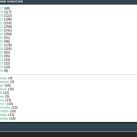
ив новостей
07
(68)
08
(117)
09
(222)
10
(189)
11
(219)
12
(258)
13
(241)
14
(259)
15
(61)
16
(56)
17
(125)
18
(116)
19
(82)
20
(55)
21
(43)
22
(22)
23
(10)
24
(8)
варь
(4)
враль
(2)
рт
(10)
рель
(15)
й
(12)
нь
(5)
ль
(13)
густ
(10)
нтябрь
(12)
тябрь
(10)
ябрь
(13)
кабрь
(10)