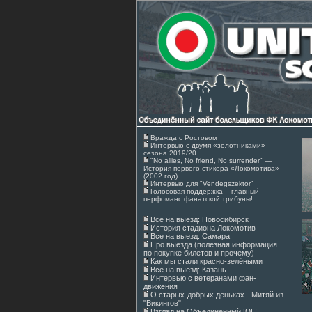
Вражда с Ростовом
Интервью с двумя «золотниками»
сезона 2019/20
"No allies, No friend, No surrender" —
История первого стикера «Локомотива»
(2002 год)
Интервью для "Vendegszektor"
Голосовая поддержка – главный
перфоманс фанатской трибуны!
Все на выезд: Новосибирск
История стадиона Локомотив
Все на выезд: Самара
Про выезда (полезная информация
по покупке билетов и прочему)
Как мы стали красно-зелёными
Все на выезд: Казань
Интервью с ветеранами фан-
движения
О старых-добрых деньках - Митяй из
"Викингов"
Взгляд на Объединённый ЮГ!