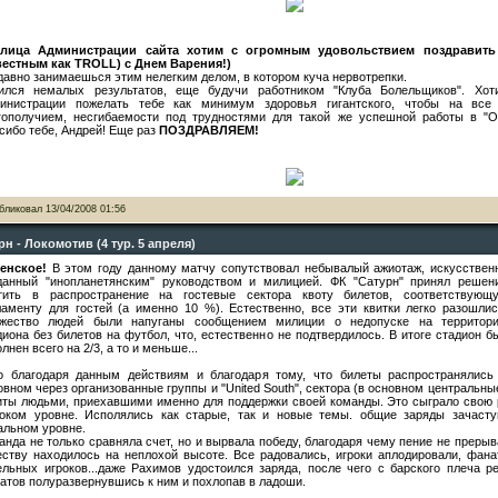
лица Администрации сайта хотим с огромным удовольствием поздравить
вестным как TROLL) с Днем Варения!)
давно занимаешься этим нелегким делом, в котором куча нервотрепки.
ился немалых результатов, еще будучи работником "Клуба Болельщиков". Хо
инистрации пожелать тебе как минимум здоровья гигантского, чтобы на все 
гополучием, несгибаемости под трудностями для такой же успешной работы в "
сибо тебе, Андрей! Еще раз
ПОЗДРАВЛЯЕМ!
бликовал
13/04/2008 01:56
рн - Локомотив (4 тур. 5 апреля)
енское!
В этом году данному матчу сопутствовал небывалый ажиотаж, искусствен
данный "инопланетянским" руководством и милицией. ФК "Сатурн" принял решен
тить в распространение на гостевые сектора квоту билетов, соответствующ
ламенту для гостей (а именно 10 %). Естественно, все эти квитки легко разошлис
жество людей были напуганы сообщением милиции о недопуске на территор
диона без билетов на футбол, что, естественно не подтвердилось. В итоге стадион б
лнен всего на 2/3, а то и меньше...
о благодаря данным действиям и благодаря тому, что билеты распространялись
овном через организованные группы и "United South", сектора (в основном центральны
иты людьми, приехавшими именно для поддержки своей команды. Это сыграло свою 
оком уровне. Исполялись как старые, так и новые темы. общие заряды зачаст
альном уровне.
анда не только сравняла счет, но и вырвала победу, благодаря чему пение не прерыв
еству находилось на неплохой высоте. Все радовались, игроки аплодировали, фана
ельных игроков...даже Рахимов удостоился заряда, после чего с барского плеча р
атов полуразвернувшись к ним и похлопав в ладоши.