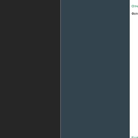
Отч
Фот
Ещё