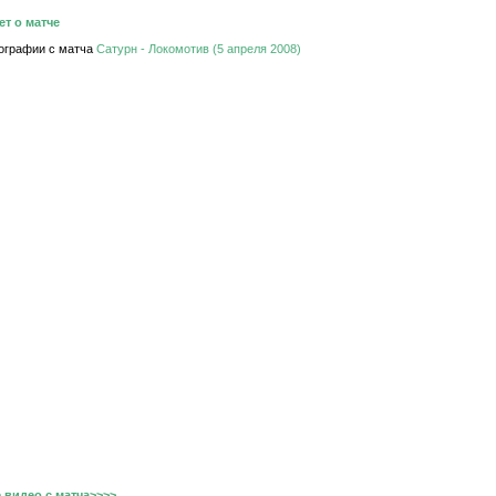
ет о матче
ографии с матча
Сатурн - Локомотив (5 апреля 2008)
 видео с матча>>>>