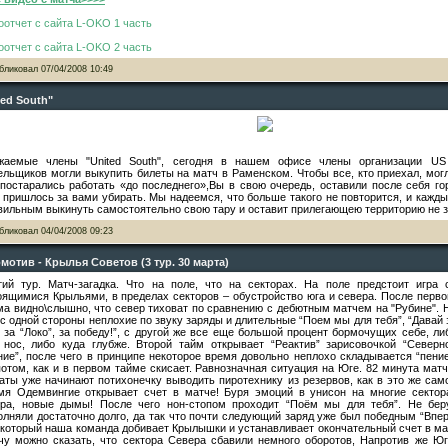
оотчет с сайта L-OKO 1 часть
оотчет с сайта L-OKO 2 часть
бликовал
07/04/2008 10:49
ted South"
жаемые члены "United South", сегодня в нашем офисе члены организации U
ельщиков могли выкупить билеты на матч в Раменском. Чтобы все, кто приехал, мог
постарались работать «до последнего»,Вы в свою очередь, оставили после себя го
 пришлось за вами убирать. Мы надеемся, что больше такого не повторится, и кажд
вильным выкинуть самостоятельно свою тару и оставит прилегающею территорию не з
бликовал
04/04/2008 09:23
мотив - Крылья Советов (3 тур. 30 марта)
тий тур. Матч-загадка. Что на поле, что на секторах. На поле предстоит игра 
оящимися Крыльями, в пределах секторов – обустройство юга и севера. После перво
ма видно\слышно, что север тиховат по сравнению с дебютным матчем на "Рубине". 
 с одной стороны неплохие по звуку заряды и длительные “Поем мы для тебя”, “Давай 
, за “Локо”, за победу!”, с другой же все еще большой процент бормочущих себе, ли
 нос, либо куда глубже. Второй тайм открывает “Реактив” зарисовочкой “Северн
ние”, после чего в принципе некоторое время довольно неплохо складывается “пение
потом, как и в первом тайме скисает. Равнозначная ситуация на Юге. 82 минута матч
аты уже начинают потихонечку выводить пиротехнику из резервов, как в это же сам
мя Одемвингие открывает счет в матче! Буря эмоций в унисон на многие сектор
ра, новые дымы! После чего нон-стопом проходит “Поём мы для тебя”. Не беру
олняли достаточно долго, да так что почти следующий заряд уже был победным “Впе
 который наша команда добивает Крылышки и устанавливает окончательный счет в матч
чу можно сказать, что сектора Севера сбавили немного оборотов, Напротив же Юг