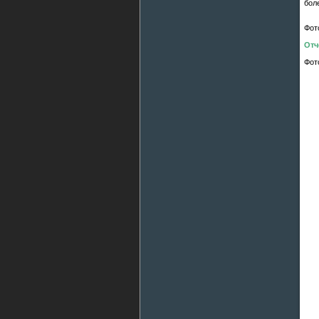
бол
Фот
Отч
Фот