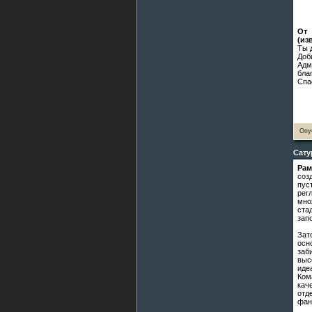
От 
(из
Ты 
Доб
Адм
бла
Спа
Опу
Сату
Рам
соз
пус
рег
мно
ста
запо
Зат
осн
заб
выс
иде
Ком
кач
отд
фан