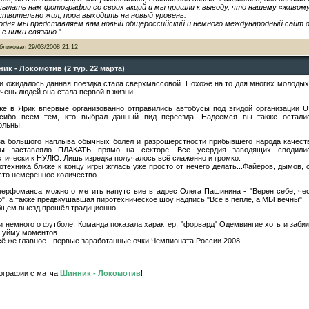
сылать нам фотографии со своих акций и мы пришли к выводу, что нашему «живому
ствительно жил, пора выходить на новый уровень.
одня мы представляем вам новый общероссийский и немного международный сайт о
 с ними связано
."
бликовал
29/03/2008 21:12
ик - Локомотив (2 тур. 22 марта)
 и ожидалось данная поездка стала сверхмассовой. Похоже на то для многих молодых
очень людей она стала первой в жизни!
же в Ярик впервые организованно отправились автобусы под эгидой организации U
сибо всем тем, кто выбрал данный вид переезда. Надеемся вы также остали
ольны.
за большого наплыва обычных болел и разрошёрстности прибывшего народа качест
ы заставляло ПЛАКАТЬ прямо на секторе. Все усердия заводящих сводили
ктически к НУЛЮ. Лишь изредка получалось всё слаженно и громко.
отехника ближе к концу игры жглась уже просто от нечего делать...Файеров, дымов, 
сто немеренное количество...
перфоманса можно отметить напутствие в адрес Олега Пашинина - "Верен себе, чес
о", а также предвкушавшая пиротехническое шоу надпись "Всё в пепле, а МЫ вечны".
бщем выезд прошёл традиционно...
 и немного о футболе. Команда показала характер, "форвард" Одемвингие хоть и забил
 уйму моментов.
сё же главное - первые заработанные очки Чемпионата России 2008.
ографии с матча
Шинник - Локомотив
!