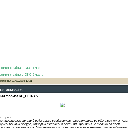
оотчет с сайта L-OKO 1 часть
оотчет с сайта L-OKO 2 часть
бликовал
31/03/2008 13:21
ian-Ultras.Com
ый формат RU_ULTRAS
авторов:
осуществовав почти 2 года, наше сообщество превратилось из обычного жж в неки
ормационный ресурс, который ежедневно посещали фанаты не только со всей
сии, но и со всего мира. Мы развивались, появлялись новые знакомства, все больше