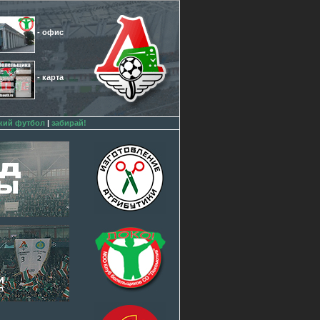
- офис
- карта
кий футбол
|
забирай!