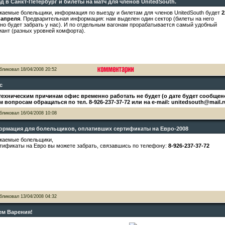
д в Санкт-Петербург и билеты на матч для членов UnitedSouth.
жаемые болельщики, информация по выезду и билетам для членов UnitedSouth будет
2
3 апреля
. Предварительная информация: нам выделен один сектор (билеты на него
но будет забрать у нас). И по отдельным вагонам прорабатывается самый удобный
иант (разных уровней комфорта).
бликовал
18/04/2008 20:52
с
техническим причинам офис временно работать не будет (о дате будет сообщен
м вопросам обращаться по тел. 8-926-237-37-72 или на e-mail: unitedsouth@mail.r
бликовал
16/04/2008 10:08
рмация для болельщиков, оплативших сертификаты на Евро-2008
жаемые болельщики,
тификаты на Евро вы можете забрать, связавшись по телефону:
8-926-237-37-72
бликовал
13/04/2008 04:32
ем Варения!