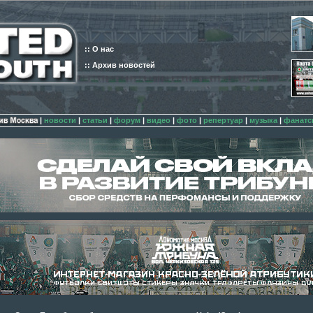
:: О нас
:: Архив новостей
|
новости
|
статьи
|
форум
|
видео
|
фото
|
репертуар
|
музыка
|
фанатс