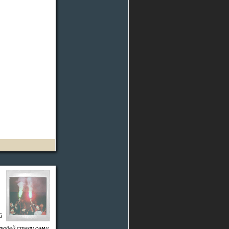
й
 людей стали сами