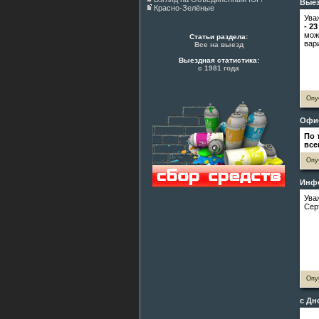
Выез
Красно-Зелёные
Ува
- 2
мож
Статьи раздела:
вар
Все на выезд
Выездная статистика:
с 1981 года
Опу
Офи
По 
все
Опу
Инфо
Ува
Сер
Опу
с Дн