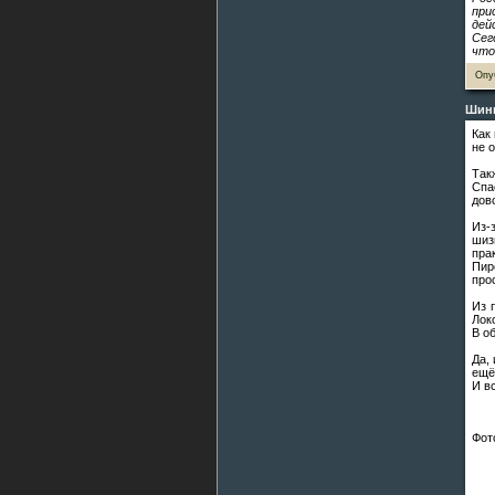
при
дей
Сег
что
Опу
Шинн
Как
не 
Так
Спа
дов
Из-
шиз
пра
Пир
про
Из 
Лок
В о
Да,
ещё
И в
Фот