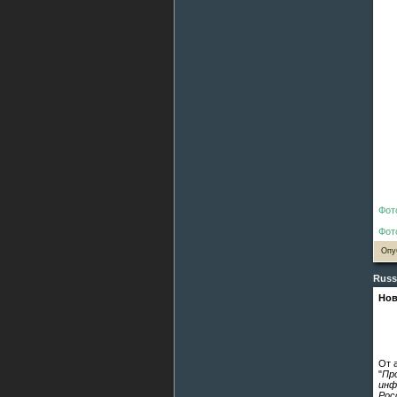
Фот
Фот
Опу
Russ
Нов
От 
"
Пр
инф
Рос