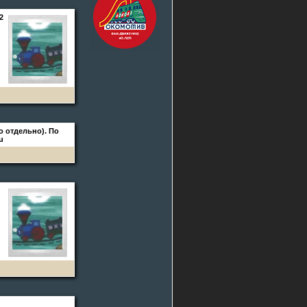
2
о отдельно). По
u