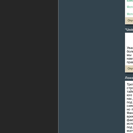
Фот
Фот
Опу
"Uni
Ува
бол
мы 
нам
пра
Опу
Локо
Тре
стр
тай
юге
нас
под
сия
но 
Фан
вре
фае
исп
под
мат