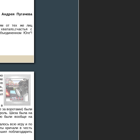
 Андрея Пугачева
тим от тех же лиц
хватало,счастья с
Объединенном Юге"!
но
ие
ую
ь,
ию
ыл
 в
е за воротами) были
роль. Шиза была на
ую были вообще на
алось всю игру и по
ты кричали в честь
ешил поблагодарить