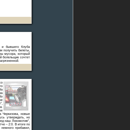
S и бывшего Клуба
ли получить билеты,
ры мусора, который
ый болельщик сочтет
агрязненной.
со
го
На
за
бо
ое
”,
а.
ое
а Черкизова, новые
сь утверждать, но
ред наш Локомотив”,
е – 2:0. В итоге по
 немного прибавил,