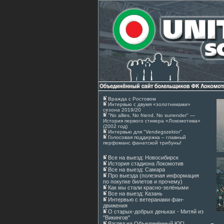
Вражда с Ростовом
Интервью с двумя «золотниками»
сезона 2019/20
"No allies, No friend, No surrender" —
История первого стикера «Локомотива»
(2002 год)
Интервью для "Vendegszektor"
Голосовая поддержка – главный
перфоманс фанатской трибуны!
Все на выезд: Новосибирск
История стадиона Локомотив
Все на выезд: Самара
Про выезда (полезная информация
по покупке билетов и прочему)
Как мы стали красно-зелёными
Все на выезд: Казань
Интервью с ветеранами фан-
движения
О старых-добрых деньках - Митяй из
"Викингов"
Взгляд на Объединённый ЮГ!