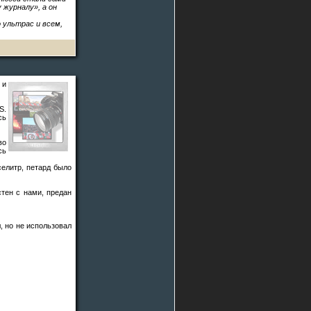
 журналу», а он
 ультрас и всем,
 и
S.
сь
во
сь
селитр, петард было
тен с нами, предан
, но не использовал