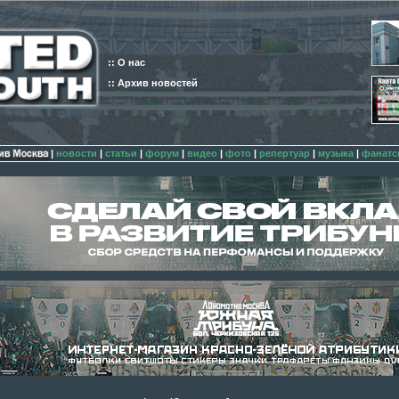
:: О нас
:: Архив новостей
|
новости
|
статьи
|
форум
|
видео
|
фото
|
репертуар
|
музыка
|
фанатс