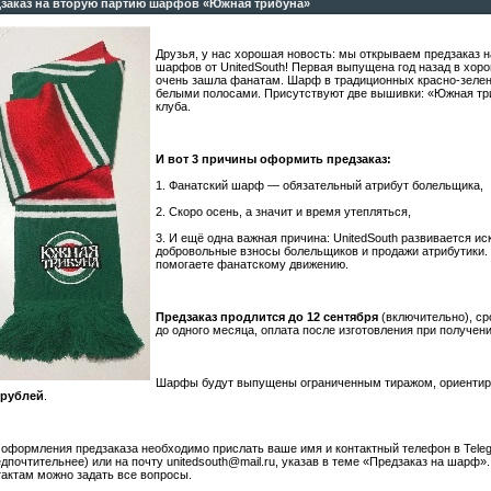
заказ на вторую партию шарфов «Южная трибуна»
Друзья, у нас хорошая новость: мы открываем предзаказ 
шарфов от UnitedSouth! Первая выпущена год назад в хор
очень зашла фанатам. Шарф в традиционных красно-зелен
белыми полосами. Присутствуют две вышивки: «Южная тр
клуба.
И вот 3 причины оформить предзаказ:
1. Фанатский шарф — обязательный атрибут болельщика,
2. Скоро осень, а значит и время утепляться,
3. И ещё одна важная причина: UnitedSouth развивается и
добровольные взносы болельщиков и продажи атрибутики.
помогаете фанатскому движению.
Предзаказ продлится до 12 сентября
(включительно), ср
до одного месяца, оплата после изготовления при получени
Шарфы будут выпущены ограниченным тиражом, ориенти
 рублей
.
 оформления предзаказа необходимо прислать ваше имя и контактный телефон в Tel
едпочтительнее) или на почту unitedsouth@mail.ru, указав в теме «Предзаказ на шарф»
тактам можно задать все вопросы.