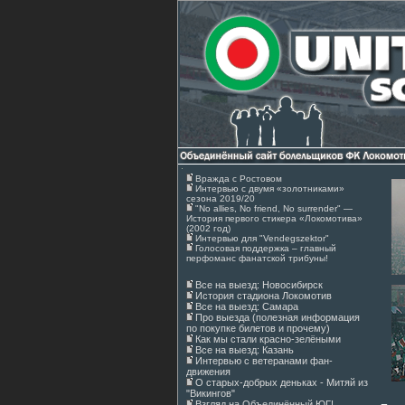
Вражда с Ростовом
Интервью с двумя «золотниками»
сезона 2019/20
"No allies, No friend, No surrender" —
История первого стикера «Локомотива»
(2002 год)
Интервью для "Vendegszektor"
Голосовая поддержка – главный
перфоманс фанатской трибуны!
Все на выезд: Новосибирск
История стадиона Локомотив
Все на выезд: Самара
Про выезда (полезная информация
по покупке билетов и прочему)
Как мы стали красно-зелёными
Все на выезд: Казань
Интервью с ветеранами фан-
движения
О старых-добрых деньках - Митяй из
"Викингов"
Взгляд на Объединённый ЮГ!