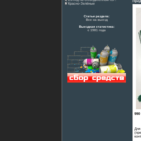
Пред
Красно-Зелёные
Статьи раздела:
Все на выезд
Выездная статистика:
с 1981 года
990
Для
(пр
кон