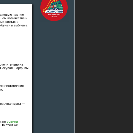
на новую партию
ошем количестве и
ых цветах с
ибуна» и эмблема
сключительно на
 Покупая шарф, вы
ок изготовления —
и.
ровочная
цена —
egram
ссылка
. По этим же