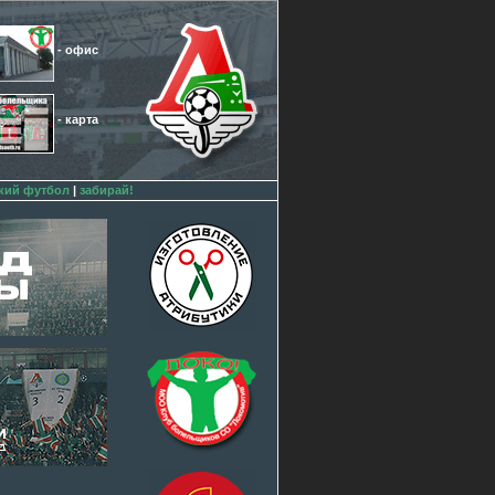
- офис
- карта
кий футбол
|
забирай!