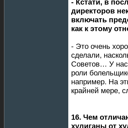
- Кстати, в по
директоров не
включать пред
как к этому от
- Это очень хор
сделали, наскол
Советов… У нас 
роли болельщик
например. На эт
крайней мере, 
16. Чем отлич
хулиганы от ху