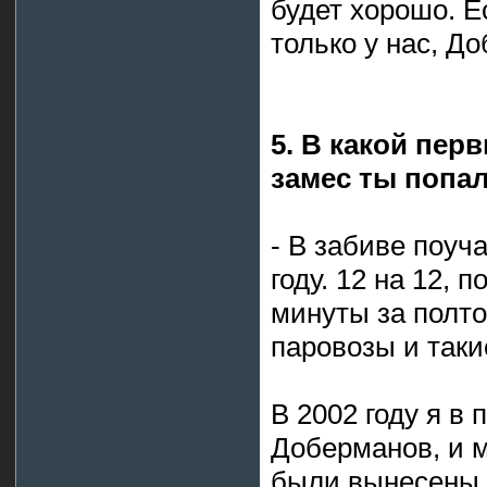
будет хорошо. Е
только у нас, Д
5. В какой пе
замес ты попа
- В забиве поуч
году. 12 на 12, 
минуты за полт
паровозы и так
В 2002 году я в
Доберманов, и 
были вынесены 