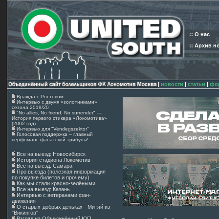
:: О нас
:: Архив н
|
новости
|
статьи
|
фо
Вражда с Ростовом
Интервью с двумя «золотниками»
сезона 2019/20
"No allies, No friend, No surrender" —
История первого стикера «Локомотива»
(2002 год)
Интервью для "Vendegszektor"
Голосовая поддержка – главный
перфоманс фанатской трибуны!
Все на выезд: Новосибирск
История стадиона Локомотив
Все на выезд: Самара
Про выезда (полезная информация
по покупке билетов и прочему)
Как мы стали красно-зелёными
Все на выезд: Казань
Интервью с ветеранами фан-
движения
О старых-добрых деньках - Митяй из
"Викингов"
Взгляд на Объединённый ЮГ!