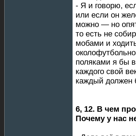
- Я и говорю, е
или если он же
можно — но опят
то есть не соби
мобами и ходить
околофутбольном
поляками я бы в
каждого свой век
каждый должен б
6, 12. В чем п
Почему у нас н