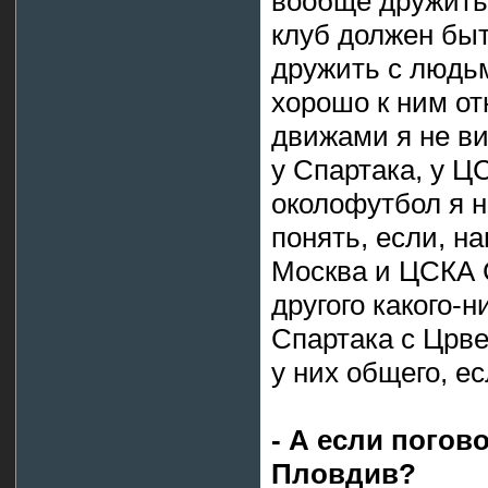
вообще дружить 
клуб должен бы
дружить с людь
хорошо к ним от
движами я не ви
у Спартака, у 
околофутбол я 
понять, если, 
Москва и ЦСКА 
другого какого-
Спартака с Црве
у них общего, ес
- А если погов
Пловдив?