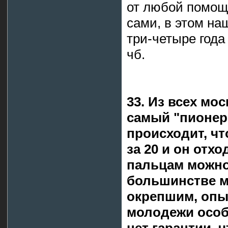
от любой помощ
сами, в этом на
три-четыре года 
чб.
33. Из всех мо
самый "пионер
происходит, ч
за 20 и он отх
пальцам можно
большинстве м
окрепшим, оп
молодежи особо