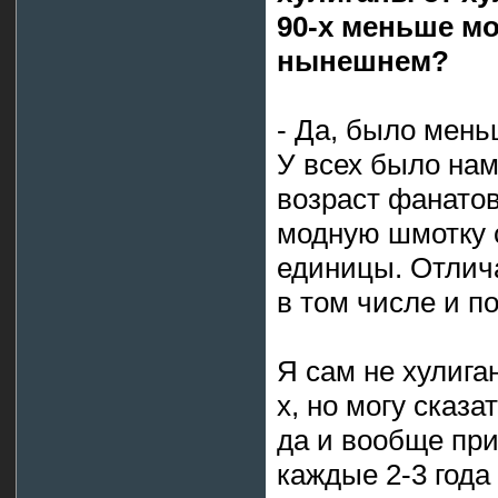
90-х меньше мо
нынешнем?
- Да, было мен
У всех было нам
возраст фанато
модную шмотку 
единицы. Отлич
в том числе и по
Я сам не хулиган
х, но могу сказа
да и вообще пр
каждые 2-3 год