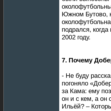
околофутбольны
Южном Бутово, 
околофутбольная
подрался, когда
2002 году.
7. Почему Доб
- Не буду расск
погоняло «Добер
за Кама: ему поз
он и с кем, а он
Ильёй? – Котор