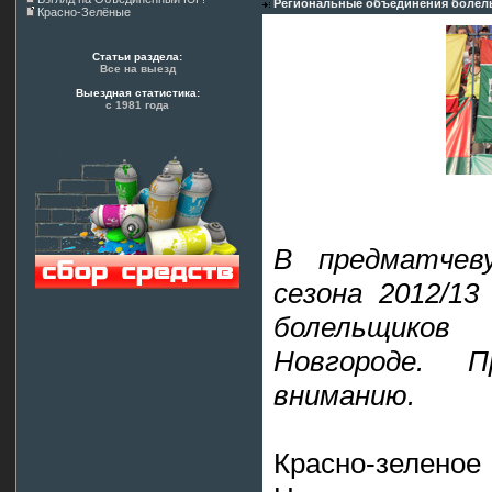
Региональные объединения болел
Красно-Зелёные
Статьи раздела:
Все на выезд
Выездная статистика:
с 1981 года
В предматчев
сезона 2012/1
болельщико
Новгороде. 
вниманию.
Красно-зелен