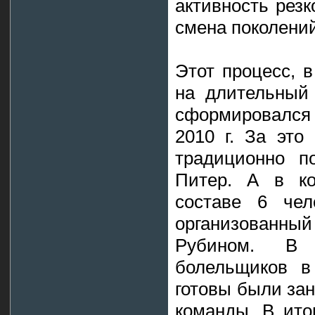
активность резк
смена поколений
Этот процесс, в
на длительный 
сформировался
2010 г. За это
традиционно п
Питер. А в ко
составе 6 чел
организованны
Рубином. В
болельщиков в
готовы были за
команды. В итог