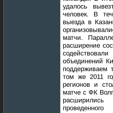
удалось вывез
человек. В те
выезда в Казан
организовыва
матчи. Паралл
расширение сос
содействовал
объединений Ки
поддерживаем т
том же 2011 г
регионов и ст
матче с ФК Волг
расширилис
проведенног