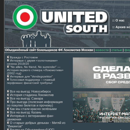
:: О нас
:: Архив н
|
новости
|
статьи
|
фо
Вражда с Ростовом
Интервью с двумя «золотниками»
сезона 2019/20
"No allies, No friend, No surrender" —
История первого стикера «Локомотива»
(2002 год)
Интервью для "Vendegszektor"
Голосовая поддержка – главный
перфоманс фанатской трибуны!
Все на выезд: Новосибирск
История стадиона Локомотив
Все на выезд: Самара
Про выезда (полезная информация
по покупке билетов и прочему)
Как мы стали красно-зелёными
Все на выезд: Казань
Интервью с ветеранами фан-
движения
О старых-добрых деньках - Митяй из
"Викингов"
Взгляд на Объединённый ЮГ!