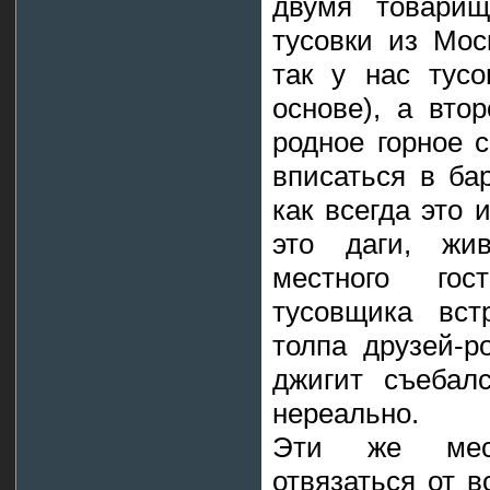
двумя товари
тусовки из Мос
так у нас тусо
основе), а вто
родное горное с
вписаться в бар
как всегда это 
это даги, жи
местного гос
тусовщика вст
толпа друзей-р
джигит съебал
нереально.
Эти же мест
отвязаться от в