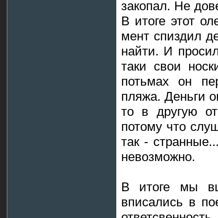
закопал. Не дов
В итоге этот ол
мент спиздил де
найти. И просил
таки свои носк
потьмах он пер
пляжа. Деньги о
то в другую от
потому что слуш
так - странные
невозможно.
В итоге мы вш
вписались в по
ответсвенность