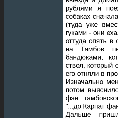
выезда и домаш
рублями я пое
собаках сначала
(туда уже вме
гуками - они еха
оттуда опять в 
на Тамбов пе
бандюками, ко
ствол, который 
его отняли в пр
Изначально мен
потом выяснило
фэн тамбовско
"...до Карпат фа
Дальше пришл