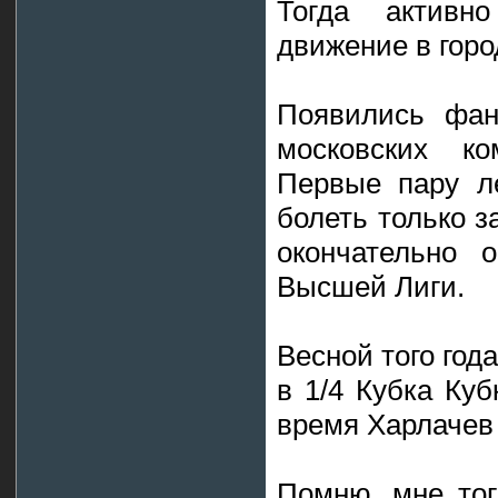
Тогда активн
движение в горо
Появились фан
московских ко
Первые пару ле
болеть только з
окончательно 
Высшей Лиги.
Весной того год
в 1/4 Кубка Куб
время Харлачев
Помню, мне тог