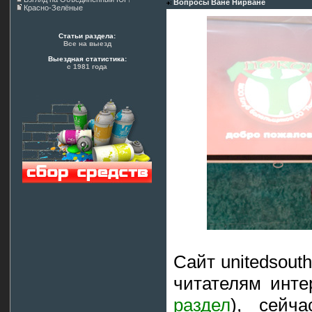
Вопросы Ване Нирване
Красно-Зелёные
Статьи раздела:
Все на выезд
Выездная статистика:
с 1981 года
Сайт unitedsout
читателям инте
раздел
), сейч