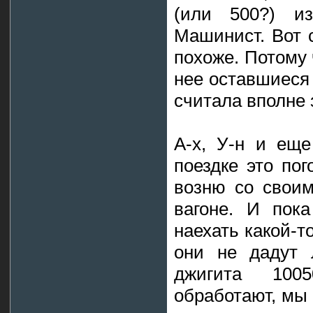
(или 500?) и
Машинист. Вот 
похоже. Потому
нее оставшиеся 
считала вполне
А-х, У-н и еще
поездке это по
возню со своим
вагоне. И пок
наехать какой-т
они не дадут 
джигита 100
обработают, мы