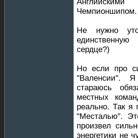
Английски
Чемпионшипом.
Не нужно ут
единственную 
сердце?)
Но если про с
"Валенсии". 
стараюсь обяз
местных коман
реально. Так я 
"Месталью". Эт
произвел сильн
энергетики не ч