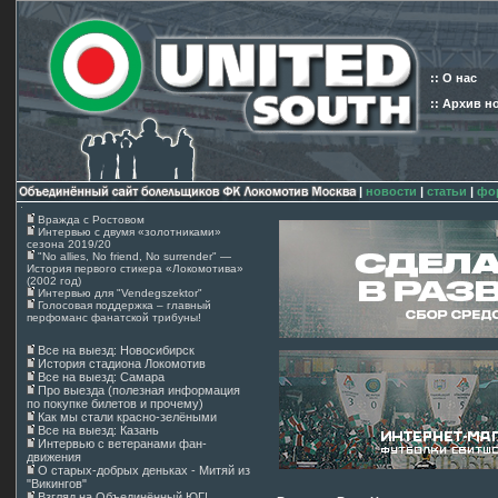
:: О нас
:: Архив н
|
новости
|
статьи
|
фо
Вражда с Ростовом
Интервью с двумя «золотниками»
сезона 2019/20
"No allies, No friend, No surrender" —
История первого стикера «Локомотива»
(2002 год)
Интервью для "Vendegszektor"
Голосовая поддержка – главный
перфоманс фанатской трибуны!
Все на выезд: Новосибирск
История стадиона Локомотив
Все на выезд: Самара
Про выезда (полезная информация
по покупке билетов и прочему)
Как мы стали красно-зелёными
Все на выезд: Казань
Интервью с ветеранами фан-
движения
О старых-добрых деньках - Митяй из
"Викингов"
Взгляд на Объединённый ЮГ!