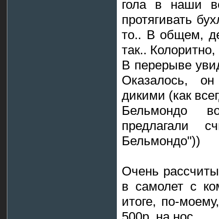
гола в наши в
протягивать бух
то.. В общем, 
так.. Колоритно
В перерыве уви
Оказалось, он
дикими (как всег
Бельмондо в
предлагали с
Бельмондо"))
Очень рассчиты
в самолет с ко
итоге, по-моему
500р. на нос.