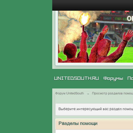
UNITEDSOUTH.RU
Форумы
П
Форум UnitedSouth
→
Просмотр разделов помо
Выберите интересующий вас раздел помощ
Разделы помощи