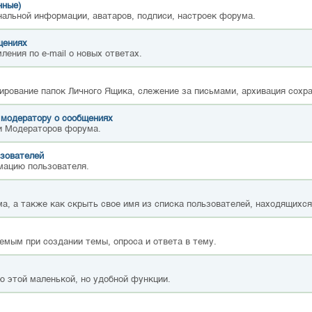
нные)
нальной информации, аватаров, подписи, настроек форума.
щениях
ления по e-mail о новых ответах.
ирование папок Личного Ящика, слежение за письмами, архивация сохр
 модератору о сообщениях
и Модераторов форума.
зователей
мацию пользователя.
а, а также как скрыть свое имя из списка пользователей, находящихс
емым при создании темы, опроса и ответа в тему.
ю этой маленькой, но удобной функции.