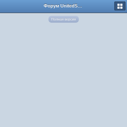
Форум UnitedSouth
Полная версия