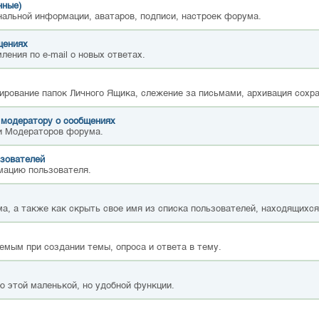
нные)
нальной информации, аватаров, подписи, настроек форума.
щениях
ления по e-mail о новых ответах.
ирование папок Личного Ящика, слежение за письмами, архивация сохр
 модератору о сообщениях
и Модераторов форума.
зователей
мацию пользователя.
а, а также как скрыть свое имя из списка пользователей, находящихс
емым при создании темы, опроса и ответа в тему.
ю этой маленькой, но удобной функции.