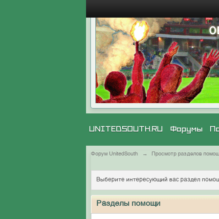
UNITEDSOUTH.RU
Форумы
П
Форум UnitedSouth
→
Просмотр разделов помо
Выберите интересующий вас раздел помощ
Разделы помощи