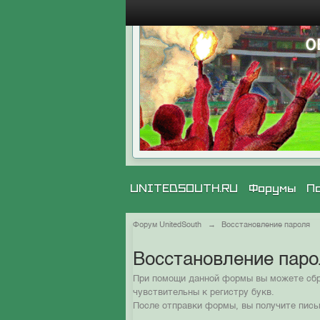
UNITEDSOUTH.RU
Форумы
П
Форум UnitedSouth
→
Восстановление пароля
Восстановление пар
При помощи данной формы вы можете сбро
чувствительны к регистру букв.
После отправки формы, вы получите пись