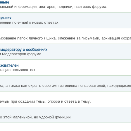
нные)
нальной информации, аватаров, подписи, настроек форума.
щениях
ления по e-mail о новых ответах.
ирование папок Личного Ящика, слежение за письмами, архивация сохр
 модератору о сообщениях
и Модераторов форума.
зователей
мацию пользователя.
а, а также как скрыть свое имя из списка пользователей, находящихс
емым при создании темы, опроса и ответа в тему.
ю этой маленькой, но удобной функции.