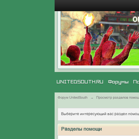
UNITEDSOUTH.RU
Форумы
П
Форум UnitedSouth
→
Просмотр разделов помо
Выберите интересующий вас раздел помощ
Разделы помощи