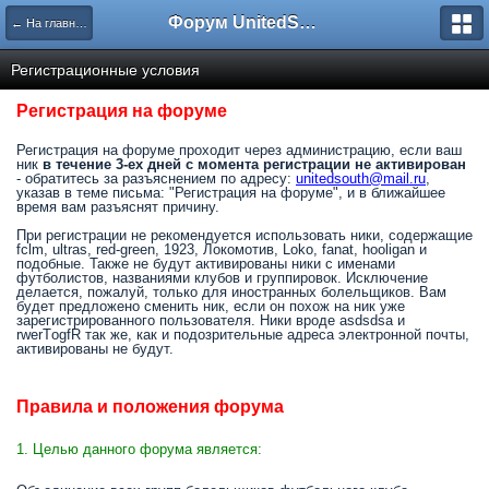
Форум UnitedSouth
← На главную
Регистрационные условия
Регистрация на форуме
Регистрация на форуме проходит через администрацию, если ваш
ник
в течение 3-ех дней с момента регистрации не активирован
- обратитесь за разъяснением по адресу:
unitedsouth@mail.ru
,
указав в теме письма: "Регистрация на форуме", и в ближайшее
время вам разъяснят причину.
При регистрации не рекомендуется использовать ники, содержащие
fclm, ultras, red-green, 1923, Локомотив, Loko, fanat, hooligan и
подобные. Также не будут активированы ники с именами
футболистов, названиями клубов и группировок. Исключение
делается, пожалуй, только для иностранных болельщиков. Вам
будет предложено сменить ник, если он похож на ник уже
зарегистрированного пользователя. Ники вроде asdsdsa и
rwerTоgfR так же, как и подозрительные адреса электронной почты,
активированы не будут.
Правила и положения форума
1. Целью данного форума является: