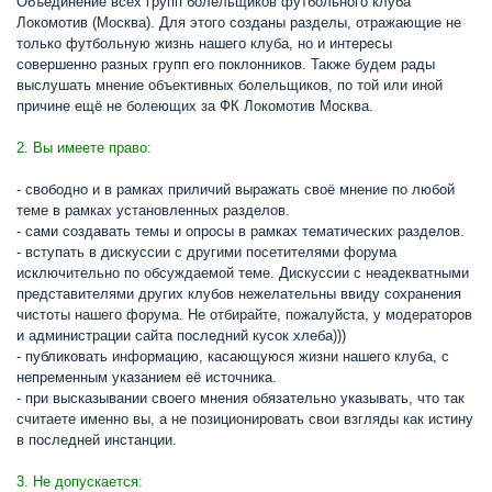
Объединение всех групп болельщиков футбольного клуба
Локомотив (Москва). Для этого созданы разделы, отражающие не
только футбольную жизнь нашего клуба, но и интересы
совершенно разных групп его поклонников. Также будем рады
выслушать мнение объективных болельщиков, по той или иной
причине ещё не болеющих за ФК Локомотив Москва.
2. Вы имеете право:
- свободно и в рамках приличий выражать своё мнение по любой
теме в рамках установленных разделов.
- сами создавать темы и опросы в рамках тематических разделов.
- вступать в дискуссии с другими посетителями форума
исключительно по обсуждаемой теме. Дискуссии с неадекватными
представителями других клубов нежелательны ввиду сохранения
чистоты нашего форума. Не отбирайте, пожалуйста, у модераторов
и администрации сайта последний кусок хлеба)))
- публиковать информацию, касающуюся жизни нашего клуба, с
непременным указанием её источника.
- при высказывании своего мнения обязательно указывать, что так
считаете именно вы, а не позиционировать свои взгляды как истину
в последней инстанции.
3. Не допускается: