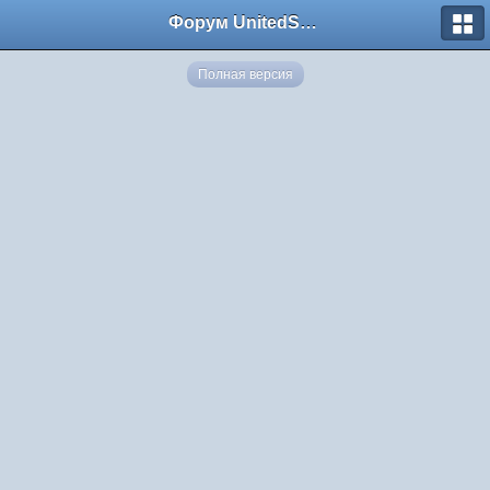
Форум UnitedSouth
Полная версия