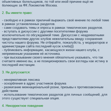
объективных болельщиков, по той или иной причине ещё не
болеющих за ФК Локомотив Москва.
2. Вы имеете право:
- свободно и в рамках приличий выражать своё мнение по любой теме
в рамках установленных разделов.
- сами создавать темы и опросы в рамках тематических разделов.
- вступать в дискуссии с другими посетителями форума
исключительно по обсуждаемой теме. Дискуссии с неадекватными
представителями других клубов нежелательны ввиду сохранения
чистоты нашего форума. Не отбирайте, пожалуйста, у модераторов и
администрации сайта последний кусок хлеба)))
- публиковать информацию, касающуюся жизни нашего клуба, с
непременным указанием её источника.
- при высказывании своего мнения обязательно указывать, что так
считаете именно вы, а не позиционировать свои взгляды как истину в
последней инстанции.
3. Не допускается:
- ненормативная лексика
- оскорбления в адрес участников форума
- разжигание межнациональной розни, призывы к противозаконным
действиям
- использование тематических разделов для личных сообщений, для
этого существует специальная опция.
4. Некорректное поведение