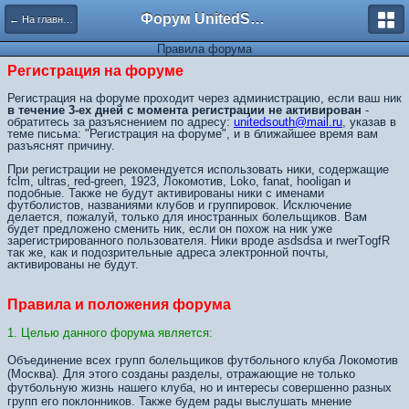
Форум UnitedSouth
← На главную
Правила форума
Регистрация на форуме
Регистрация на форуме проходит через администрацию, если ваш ник
в течение 3-ех дней с момента регистрации не активирован
-
обратитесь за разъяснением по адресу:
unitedsouth@mail.ru
, указав в
теме письма: "Регистрация на форуме", и в ближайшее время вам
разъяснят причину.
При регистрации не рекомендуется использовать ники, содержащие
fclm, ultras, red-green, 1923, Локомотив, Loko, fanat, hooligan и
подобные. Также не будут активированы ники с именами
футболистов, названиями клубов и группировок. Исключение
делается, пожалуй, только для иностранных болельщиков. Вам
будет предложено сменить ник, если он похож на ник уже
зарегистрированного пользователя. Ники вроде asdsdsa и rwerTоgfR
так же, как и подозрительные адреса электронной почты,
активированы не будут.
Правила и положения форума
1. Целью данного форума является:
Объединение всех групп болельщиков футбольного клуба Локомотив
(Москва). Для этого созданы разделы, отражающие не только
футбольную жизнь нашего клуба, но и интересы совершенно разных
групп его поклонников. Также будем рады выслушать мнение