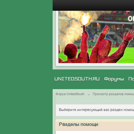
UNITEDSOUTH.RU
Форумы
П
Форум UnitedSouth
→
Просмотр разделов помо
Выберите интересующий вас раздел помощ
Разделы помощи