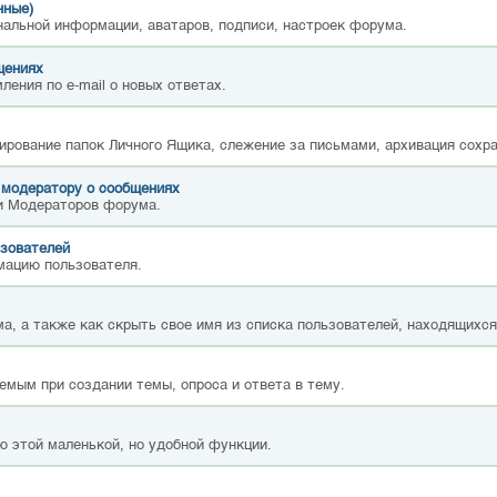
нные)
нальной информации, аватаров, подписи, настроек форума.
щениях
ления по e-mail о новых ответах.
ирование папок Личного Ящика, слежение за письмами, архивация сохр
 модератору о сообщениях
и Модераторов форума.
зователей
мацию пользователя.
а, а также как скрыть свое имя из списка пользователей, находящихс
емым при создании темы, опроса и ответа в тему.
ю этой маленькой, но удобной функции.