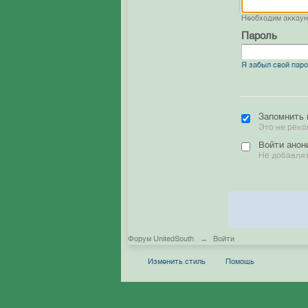
Необходим аккау
Пароль
Я забыл свой пар
Запомнить 
Это не реко
Войти анон
Не добавлят
Форум UnitedSouth
→
Войти
Изменить стиль
Помощь