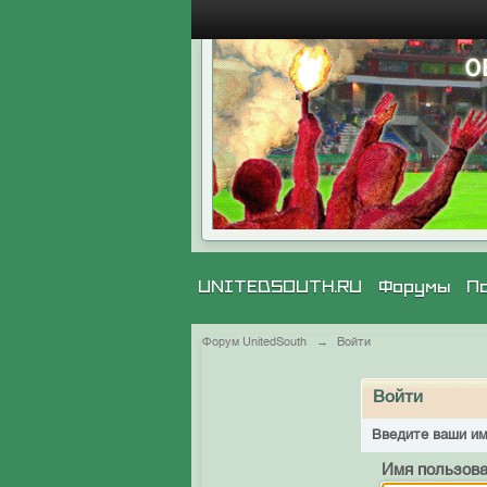
UNITEDSOUTH.RU
Форумы
П
Форум UnitedSouth
→
Войти
Войти
Введите ваши им
Имя пользова