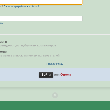
нт?
Зарегистрируйтесь сейчас!
оль
меня
мендуется для публичных компьютеров
имно
ь меня в список активных пользователей
Privacy Policy
или
Отмена