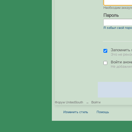
Необходим аккау
Пароль
Я забыл свой пар
Запомнить 
Это не реко
Войти анон
Не добавлят
Форум UnitedSouth
→
Войти
Изменить стиль
Помощь