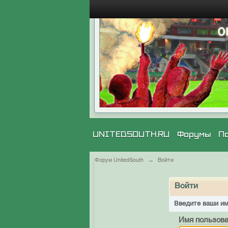
UNITEDSOUTH.RU
Форумы
П
Форум UnitedSouth
→
Войти
Войти
Введите ваши им
Имя пользова