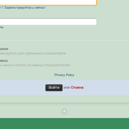
нт?
Зарегистрируйтесь сейчас!
оль
меня
мендуется для публичных компьютеров
имно
ь меня в список активных пользователей
Privacy Policy
или
Отмена