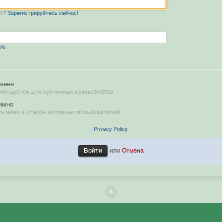
нт?
Зарегистрируйтесь сейчас!
оль
меня
мендуется для публичных компьютеров
имно
ь меня в список активных пользователей
Privacy Policy
или
Отмена