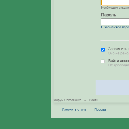
Необходим аккау
Пароль
Я забыл свой пар
Запомнить 
Это не реко
Войти анон
Не добавлят
Форум UnitedSouth
→
Войти
Изменить стиль
Помощь