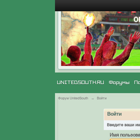
UNITEDSOUTH.RU
Форумы
П
Форум UnitedSouth
→
Войти
Войти
Введите ваши им
Имя пользова