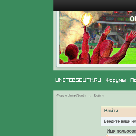
UNITEDSOUTH.RU
Форумы
П
Форум UnitedSouth
→
Войти
Войти
Введите ваши им
Имя пользова