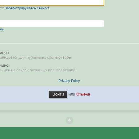
нт?
Зарегистрируйтесь сейчас!
оль
меня
мендуется для публичных компьютеров
имно
ь меня в список активных пользователей
Privacy Policy
или
Отмена