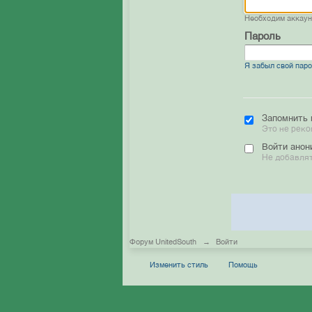
Необходим аккау
Пароль
Я забыл свой пар
Запомнить 
Это не реко
Войти анон
Не добавлят
Форум UnitedSouth
→
Войти
Изменить стиль
Помощь