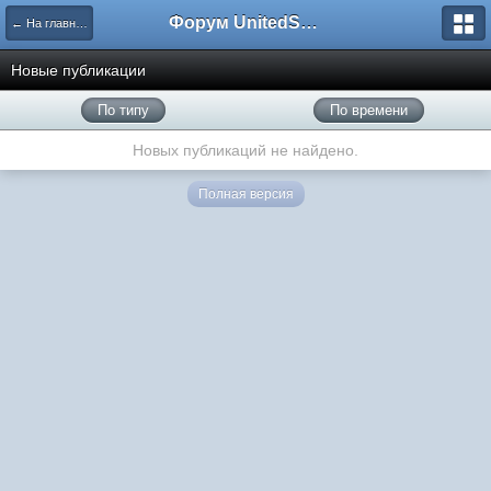
Форум UnitedSouth
← На главную
Новые публикации
По типу
По времени
Новых публикаций не найдено.
Полная версия