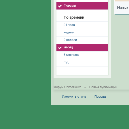
Форумы
Новых 
По времени
24 часа
неделя
2 недели
месяц
6 месяцев
год
Форум UnitedSouth
→
Новые публикации
Изменить стиль
Помощь