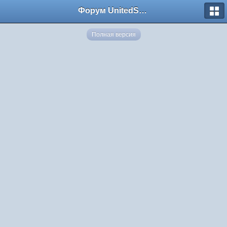
Форум UnitedSouth
Полная версия