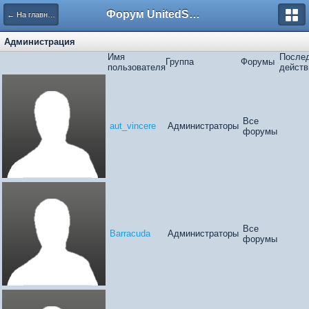
Форум UnitedSouth
← На главную
Администрация
Имя
После
Группа
Форумы
пользователя
действ
Все
aut_vincere
Администраторы
форумы
Все
Barracuda
Администраторы
форумы