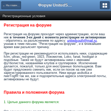
Форум UnitedSouth
← На главную
Регистрационные условия
Регистрация на форуме
Регистрация на форуме проходит через администрацию, если ваш
ник
в течение 3-ех дней с момента регистрации не активирован
- обратитесь за разъяснением по адресу:
unitedsouth@mail.ru
,
указав в теме письма: "Регистрация на форуме", и в ближайшее
время вам разъяснят причину.
При регистрации не рекомендуется использовать ники, содержащие
fclm, ultras, red-green, 1923, Локомотив, Loko, fanat, hooligan и
подобные. Также не будут активированы ники с именами
футболистов, названиями клубов и группировок. Исключение
делается, пожалуй, только для иностранных болельщиков. Вам
будет предложено сменить ник, если он похож на ник уже
зарегистрированного пользователя. Ники вроде asdsdsa и
rwerTоgfR так же, как и подозрительные адреса электронной почты,
активированы не будут.
Правила и положения форума
1. Целью данного форума является: