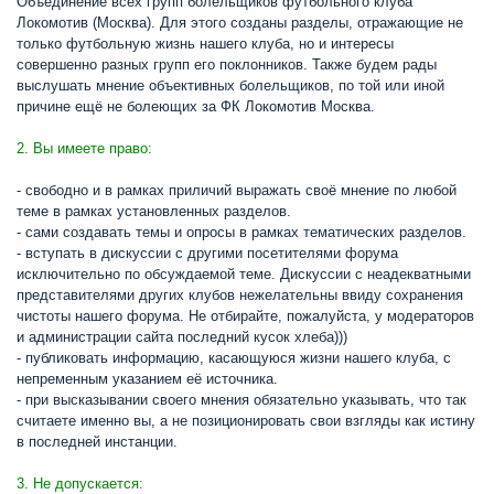
Объединение всех групп болельщиков футбольного клуба
Локомотив (Москва). Для этого созданы разделы, отражающие не
только футбольную жизнь нашего клуба, но и интересы
совершенно разных групп его поклонников. Также будем рады
выслушать мнение объективных болельщиков, по той или иной
причине ещё не болеющих за ФК Локомотив Москва.
2. Вы имеете право:
- свободно и в рамках приличий выражать своё мнение по любой
теме в рамках установленных разделов.
- сами создавать темы и опросы в рамках тематических разделов.
- вступать в дискуссии с другими посетителями форума
исключительно по обсуждаемой теме. Дискуссии с неадекватными
представителями других клубов нежелательны ввиду сохранения
чистоты нашего форума. Не отбирайте, пожалуйста, у модераторов
и администрации сайта последний кусок хлеба)))
- публиковать информацию, касающуюся жизни нашего клуба, с
непременным указанием её источника.
- при высказывании своего мнения обязательно указывать, что так
считаете именно вы, а не позиционировать свои взгляды как истину
в последней инстанции.
3. Не допускается: