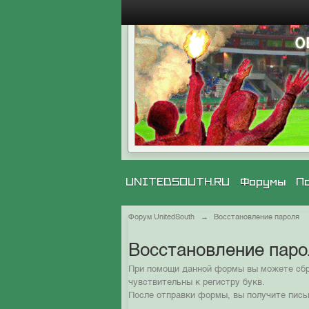
UNITEDSOUTH.RU
Форумы
П
Форум UnitedSouth
→
Восстановление пароля
Восстановление пар
При помощи данной формы вы можете сбро
чувствительны к регистру букв.
После отправки формы, вы получите пись