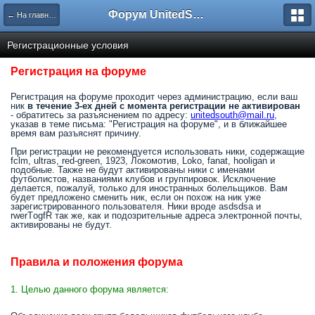
Форум UnitedSouth
← На главную
Регистрационные условия
Регистрация на форуме
Регистрация на форуме проходит через администрацию, если ваш
ник
в течение 3-ех дней с момента регистрации не активирован
- обратитесь за разъяснением по адресу:
unitedsouth@mail.ru
,
указав в теме письма: "Регистрация на форуме", и в ближайшее
время вам разъяснят причину.
При регистрации не рекомендуется использовать ники, содержащие
fclm, ultras, red-green, 1923, Локомотив, Loko, fanat, hooligan и
подобные. Также не будут активированы ники с именами
футболистов, названиями клубов и группировок. Исключение
делается, пожалуй, только для иностранных болельщиков. Вам
будет предложено сменить ник, если он похож на ник уже
зарегистрированного пользователя. Ники вроде asdsdsa и
rwerTоgfR так же, как и подозрительные адреса электронной почты,
активированы не будут.
Правила и положения форума
1. Целью данного форума является: