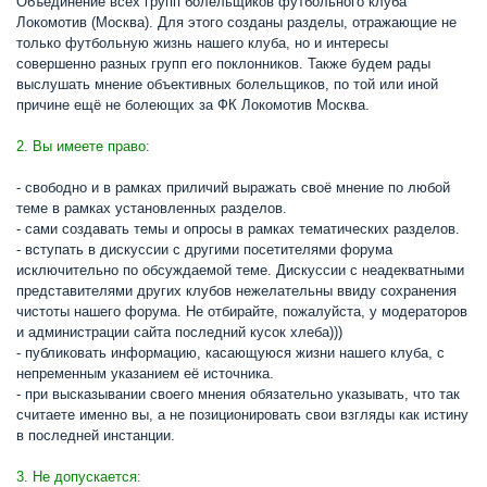
Объединение всех групп болельщиков футбольного клуба
Локомотив (Москва). Для этого созданы разделы, отражающие не
только футбольную жизнь нашего клуба, но и интересы
совершенно разных групп его поклонников. Также будем рады
выслушать мнение объективных болельщиков, по той или иной
причине ещё не болеющих за ФК Локомотив Москва.
2. Вы имеете право:
- свободно и в рамках приличий выражать своё мнение по любой
теме в рамках установленных разделов.
- сами создавать темы и опросы в рамках тематических разделов.
- вступать в дискуссии с другими посетителями форума
исключительно по обсуждаемой теме. Дискуссии с неадекватными
представителями других клубов нежелательны ввиду сохранения
чистоты нашего форума. Не отбирайте, пожалуйста, у модераторов
и администрации сайта последний кусок хлеба)))
- публиковать информацию, касающуюся жизни нашего клуба, с
непременным указанием её источника.
- при высказывании своего мнения обязательно указывать, что так
считаете именно вы, а не позиционировать свои взгляды как истину
в последней инстанции.
3. Не допускается: