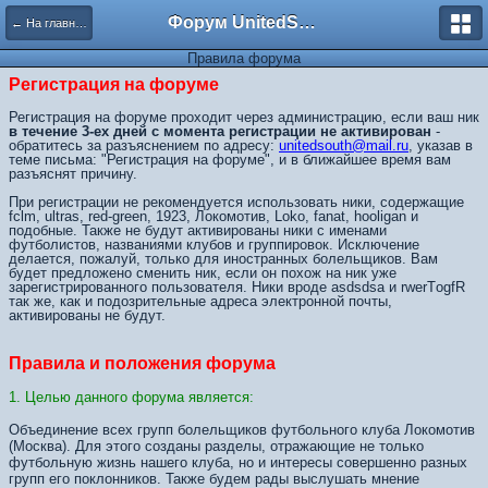
Форум UnitedSouth
← На главную
Правила форума
Регистрация на форуме
Регистрация на форуме проходит через администрацию, если ваш ник
в течение 3-ех дней с момента регистрации не активирован
-
обратитесь за разъяснением по адресу:
unitedsouth@mail.ru
, указав в
теме письма: "Регистрация на форуме", и в ближайшее время вам
разъяснят причину.
При регистрации не рекомендуется использовать ники, содержащие
fclm, ultras, red-green, 1923, Локомотив, Loko, fanat, hooligan и
подобные. Также не будут активированы ники с именами
футболистов, названиями клубов и группировок. Исключение
делается, пожалуй, только для иностранных болельщиков. Вам
будет предложено сменить ник, если он похож на ник уже
зарегистрированного пользователя. Ники вроде asdsdsa и rwerTоgfR
так же, как и подозрительные адреса электронной почты,
активированы не будут.
Правила и положения форума
1. Целью данного форума является:
Объединение всех групп болельщиков футбольного клуба Локомотив
(Москва). Для этого созданы разделы, отражающие не только
футбольную жизнь нашего клуба, но и интересы совершенно разных
групп его поклонников. Также будем рады выслушать мнение