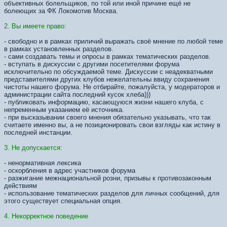
объективных болельщиков, по той или иной причине ещё не
болеющих за ФК Локомотив Москва.
2. Вы имеете право:
- свободно и в рамках приличий выражать своё мнение по любой теме
в рамках установленных разделов.
- сами создавать темы и опросы в рамках тематических разделов.
- вступать в дискуссии с другими посетителями форума
исключительно по обсуждаемой теме. Дискуссии с неадекватными
представителями других клубов нежелательны ввиду сохранения
чистоты нашего форума. Не отбирайте, пожалуйста, у модераторов и
администрации сайта последний кусок хлеба)))
- публиковать информацию, касающуюся жизни нашего клуба, с
непременным указанием её источника.
- при высказывании своего мнения обязательно указывать, что так
считаете именно вы, а не позиционировать свои взгляды как истину в
последней инстанции.
3. Не допускается:
- ненормативная лексика
- оскорбления в адрес участников форума
- разжигание межнациональной розни, призывы к противозаконным
действиям
- использование тематических разделов для личных сообщений, для
этого существует специальная опция.
4. Некорректное поведение