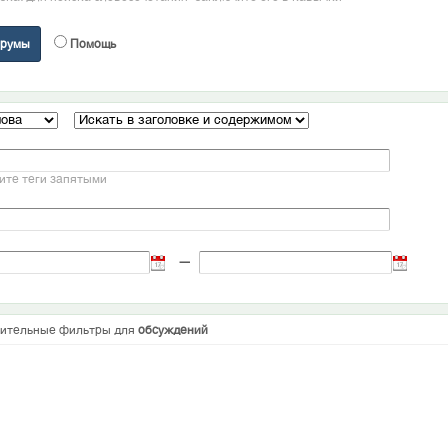
румы
Помощь
ите теги запятыми
—
ительные фильтры для
обсуждений