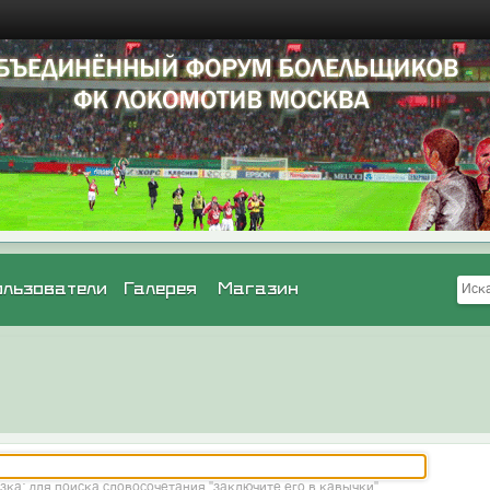
ользователи
Галерея
Магазин
зка: для поиска словосочетания "заключите его в кавычки"