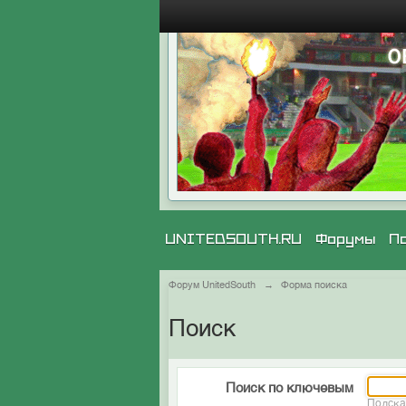
UNITEDSOUTH.RU
Форумы
П
Форум UnitedSouth
→
Форма поиска
Поиск
Поиск по ключевым
Подска