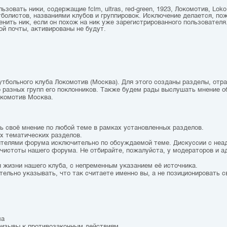
зовать ники, содержащие fclm, ultras, red-green, 1923, Локомотив, Loko,
болистов, названиями клубов и группировок. Исключение делается, по
ить ник, если он похож на ник уже зарегистрированного пользователя.
ой почты, активированы не будут.
утбольного клуба Локомотив (Москва). Для этого созданы разделы, от
о разных групп его поклонников. Также будем рады выслушать мнение о
окомотив Москва.
ть своё мнение по любой теме в рамках установленных разделов.
ах тематических разделов.
тителями форума исключительно по обсуждаемой теме. Дискуссии с не
чистоты нашего форума. Не отбирайте, пожалуйста, у модераторов и а
 жизни нашего клуба, с непременным указанием её источника.
тельно указывать, что так считаете именно вы, а не позиционировать с
ма
призывы к противозаконным действиям