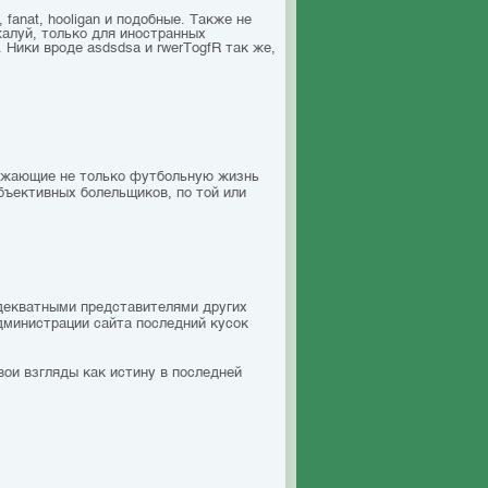
 fanat, hooligan и подобные. Также не
жалуй, только для иностранных
 Ники вроде asdsdsa и rwerTоgfR так же,
ражающие не только футбольную жизнь
бъективных болельщиков, по той или
адекватными представителями других
дминистрации сайта последний кусок
вои взгляды как истину в последней