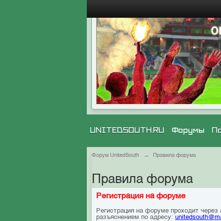
UNITEDSOUTH.RU
Форумы
П
Форум UnitedSouth
→
Правила форума
Правила форума
Регистрация на форуме
Регистрация на форуме проходит через
разъяснением по адресу:
unitedsouth@ma