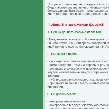
При регистрации не рекомендуется исполь
будут активированы ники с именами фут
болельщиков. Вам будет предложено смен
как и подозрительные адреса электронн
Правила и положения форума
1. Целью данного форума является:
Объединение всех групп болельщиков ф
нашего клуба, но и интересы совершенн
иной причине ещё не болеющих за ФК Л
2. Вы имеете право:
- свободно и в рамках приличий выража
- сами создавать темы и опросы в рамк
- вступать в дискуссии с другими посе
клубов нежелательны ввиду сохранения 
хлеба)))
- публиковать информацию, касающуюся
- при высказывании своего мнения обяза
инстанции.
3. Не допускается:
- ненормативная лексика
- оскорбления в адрес участников фору
- разжигание межнациональной розни, 