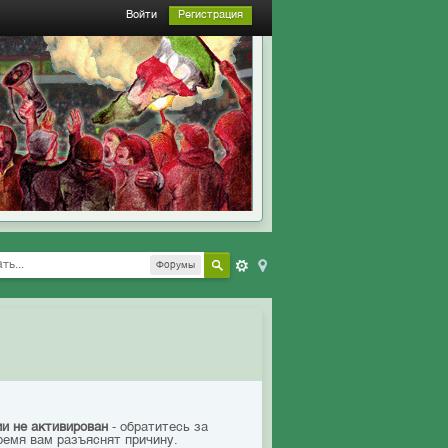
Войти
Регистрация
Форумы
ии не активирован
- обратитесь за
ремя вам разъяснят причину.