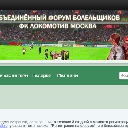
ользователи
Галерея
Магазин
 администрацию, если ваш ник
в течение 3-ех дней с момента регистрац
il.ru
, указав в теме письма: "Регистрация на форуме", и в ближайшее в