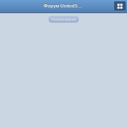
Форум UnitedSouth
Полная версия