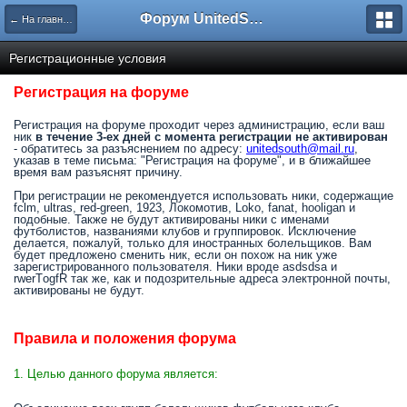
Форум UnitedSouth
← На главную
Регистрационные условия
Регистрация на форуме
Регистрация на форуме проходит через администрацию, если ваш
ник
в течение 3-ех дней с момента регистрации не активирован
- обратитесь за разъяснением по адресу:
unitedsouth@mail.ru
,
указав в теме письма: "Регистрация на форуме", и в ближайшее
время вам разъяснят причину.
При регистрации не рекомендуется использовать ники, содержащие
fclm, ultras, red-green, 1923, Локомотив, Loko, fanat, hooligan и
подобные. Также не будут активированы ники с именами
футболистов, названиями клубов и группировок. Исключение
делается, пожалуй, только для иностранных болельщиков. Вам
будет предложено сменить ник, если он похож на ник уже
зарегистрированного пользователя. Ники вроде asdsdsa и
rwerTоgfR так же, как и подозрительные адреса электронной почты,
активированы не будут.
Правила и положения форума
1. Целью данного форума является: