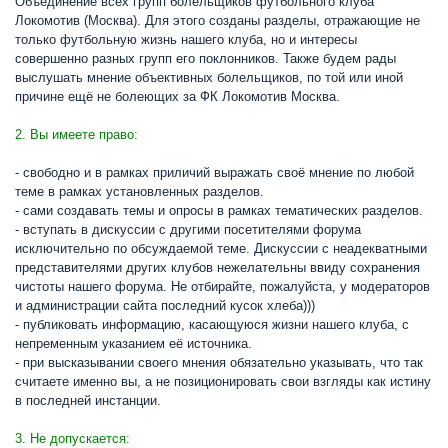
Объединение всех групп болельщиков футбольного клуба
Локомотив (Москва). Для этого созданы разделы, отражающие не
только футбольную жизнь нашего клуба, но и интересы
совершенно разных групп его поклонников. Также будем рады
выслушать мнение объективных болельщиков, по той или иной
причине ещё не болеющих за ФК Локомотив Москва.
2. Вы имеете право:
- свободно и в рамках приличий выражать своё мнение по любой
теме в рамках установленных разделов.
- сами создавать темы и опросы в рамках тематических разделов.
- вступать в дискуссии с другими посетителями форума
исключительно по обсуждаемой теме. Дискуссии с неадекватными
представителями других клубов нежелательны ввиду сохранения
чистоты нашего форума. Не отбирайте, пожалуйста, у модераторов
и администрации сайта последний кусок хлеба)))
- публиковать информацию, касающуюся жизни нашего клуба, с
непременным указанием её источника.
- при высказывании своего мнения обязательно указывать, что так
считаете именно вы, а не позиционировать свои взгляды как истину
в последней инстанции.
3. Не допускается: