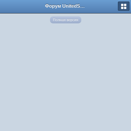
Форум UnitedSouth
Полная версия