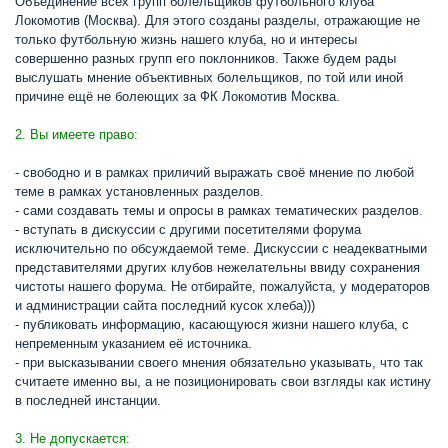
Объединение всех групп болельщиков футбольного клуба
Локомотив (Москва). Для этого созданы разделы, отражающие не
только футбольную жизнь нашего клуба, но и интересы
совершенно разных групп его поклонников. Также будем рады
выслушать мнение объективных болельщиков, по той или иной
причине ещё не болеющих за ФК Локомотив Москва.
2. Вы имеете право:
- свободно и в рамках приличий выражать своё мнение по любой
теме в рамках установленных разделов.
- сами создавать темы и опросы в рамках тематических разделов.
- вступать в дискуссии с другими посетителями форума
исключительно по обсуждаемой теме. Дискуссии с неадекватными
представителями других клубов нежелательны ввиду сохранения
чистоты нашего форума. Не отбирайте, пожалуйста, у модераторов
и администрации сайта последний кусок хлеба)))
- публиковать информацию, касающуюся жизни нашего клуба, с
непременным указанием её источника.
- при высказывании своего мнения обязательно указывать, что так
считаете именно вы, а не позиционировать свои взгляды как истину
в последней инстанции.
3. Не допускается: