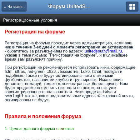
Форум UnitedSouth
← На главную
Регистрационные условия
Регистрация на форуме
Регистрация на форуме проходит через администрацию, если ваш
ник
в течение 3-ех дней с момента регистрации не активирован
- обратитесь за разъяснением по адресу:
unitedsouth@mail.ru
,
указав в теме письма: "Регистрация на форуме", и в ближайшее
время вам разъяснят причину.
При регистрации не рекомендуется использовать ники, содержащие
fclm, ultras, red-green, 1923, Локомотив, Loko, fanat, hooligan и
подобные. Также не будут активированы ники с именами
футболистов, названиями клубов и группировок. Исключение
делается, пожалуй, только для иностранных болельщиков. Вам
будет предложено сменить ник, если он похож на ник уже
зарегистрированного пользователя. Ники вроде asdsdsa и
rwerTоgfR так же, как и подозрительные адреса электронной почты,
активированы не будут.
Правила и положения форума
1. Целью данного форума является: