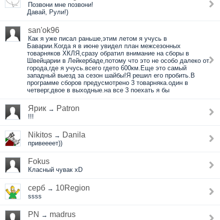
Позвони мне позвони!
Давай, Рули!)
san'ok96
Как я уже писал раньше,этим летом я учусь в
Баварии.Когда я в июне увидел план межсезонных
товарняков ХКЛЯ,сразу обратил внимание на сборы в
Швейцарии в Лейкербаде,потому что это не особо далеко от
города,где я учусь.всего гдето 600км.Еще это самый
западный выезд за сезон шайбы!Я решил его пробить.В
программе сборов предусмотрено 3 товарняка.один в
четверг,двое в выходные.на все 3 поехать я бы
Ярик
Patron
→
!!!
Nikitos
Danila
→
привеееет))
Fokus
Класный чувак xD
серб
10Region
→
ssss
PN
madrus
→