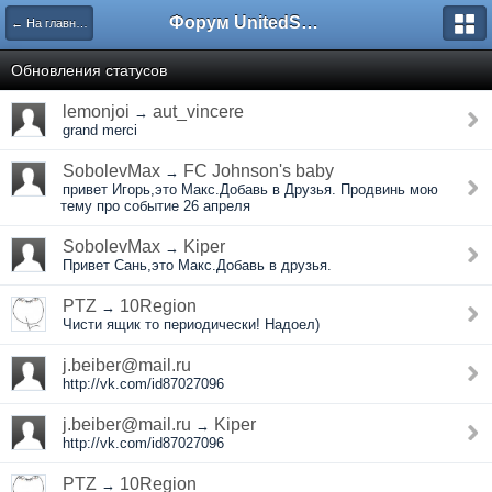
Форум UnitedSouth
← На главную
Обновления статусов
lemonjoi
aut_vincere
→
grand merci
SobolevMax
FC Johnson's baby
→
привет Игорь,это Макс.Добавь в Друзья. Продвинь мою
тему про событие 26 апреля
SobolevMax
Kiper
→
Привет Сань,это Макс.Добавь в друзья.
PTZ
10Region
→
Чисти ящик то периодически! Надоел)
j.beiber@mail.ru
http://vk.com/id87027096
j.beiber@mail.ru
Kiper
→
http://vk.com/id87027096
PTZ
10Region
→