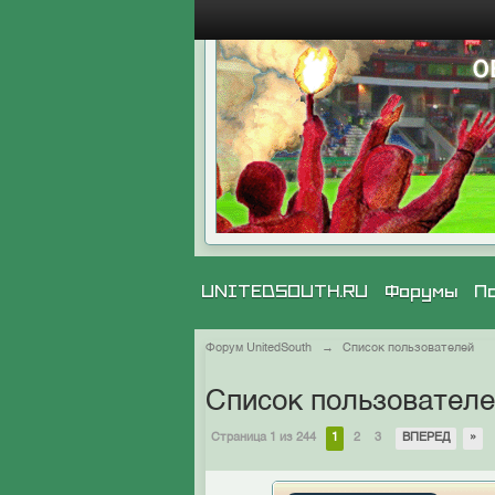
UNITEDSOUTH.RU
Форумы
П
Форум UnitedSouth
→
Список пользователей
Список пользовател
Страница 1 из 244
1
2
3
ВПЕРЕД
»