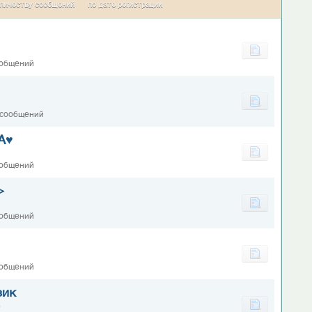
личеству сообщений
по дате регистрации
ообщений
 сообщений
А♥
ообщений
>
ообщений
ообщений
зик
0