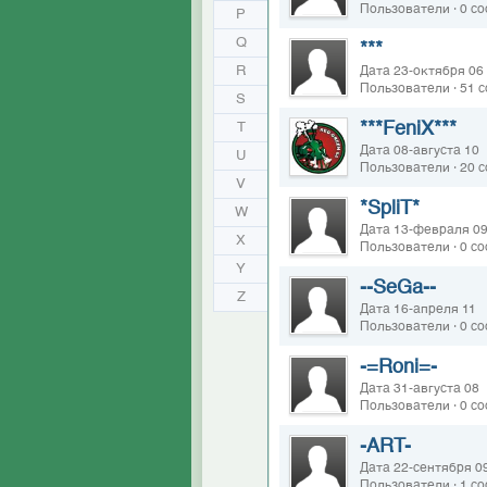
Пользователи · 0 с
P
Q
***
R
Дата 23-октября 06
Пользователи · 51 
S
***FeniX***
T
Дата 08-августа 10
U
Пользователи · 20 
V
*SpliT*
W
Дата 13-февраля 0
X
Пользователи · 0 с
Y
--SeGa--
Z
Дата 16-апреля 11
Пользователи · 0 с
-=Roni=-
Дата 31-августа 08
Пользователи · 0 с
-ART-
Дата 22-сентября 0
Пользователи · 1 с