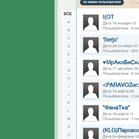
по имени пользователя
По ко
ВСЕ
|{OT
A
Дата 16-января 10
Пользователи · 0 с
B
C
'Serjo'
D
Дата 28-октября 07
Пользователи · 563
E
♥МрАкоБеСк
F
Дата 17-декабря 08
G
Пользователи · 0 с
H
<PARAVOZиг
I
Дата 15-марта 09
J
Пользователи · 2 с
K
"ФанаТка"
L
Дата 18-марта 11
M
Пользователи · 1 с
N
(KLG)Парово
O
Дата 24-февраля 1