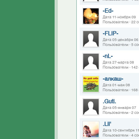
-Ed-
Дата 11-ноября 09
Пользователи · 22 
-FLIP-
Дата 05-декабря 06
Пользователи · 5 с
-nL-
Дата 27-марта 08
Пользователи · 142
-алкаш-
Дата 01-мая 08
Пользователи · 168
.Guti.
Дата 05-января 07
Пользователи · 2 с
.Lil'
Дата 10-сентября 1
Пользователи · 4 с