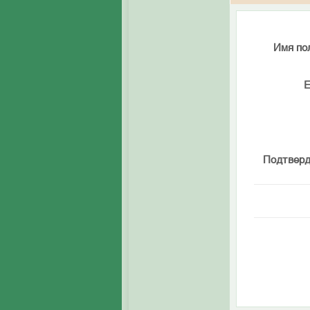
Имя по
E
Подтверд