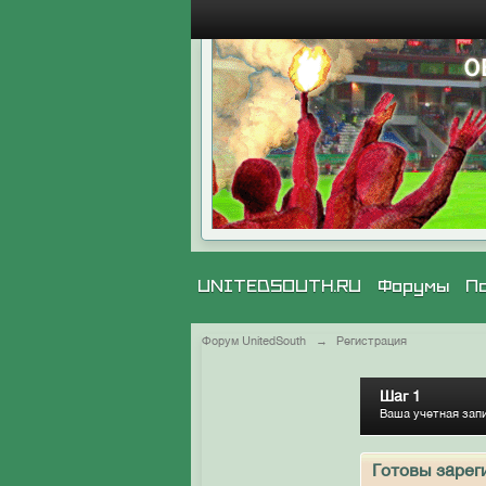
UNITEDSOUTH.RU
Форумы
П
Форум UnitedSouth
→
Регистрация
Шаг 1
Ваша учетная зап
Готовы зарег