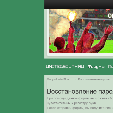
UNITEDSOUTH.RU
Форумы
П
Форум UnitedSouth
→
Восстановление пароля
Восстановление пар
При помощи данной формы вы можете сбро
чувствительны к регистру букв.
После отправки формы, вы получите пись