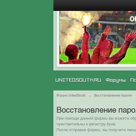
UNITEDSOUTH.RU
Форумы
П
Форум UnitedSouth
→
Восстановление пароля
Восстановление пар
При помощи данной формы вы можете сбро
чувствительны к регистру букв.
После отправки формы, вы получите пись