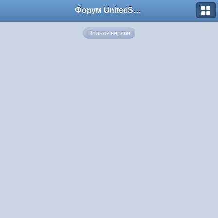
Форум UnitedSouth
Полная версия