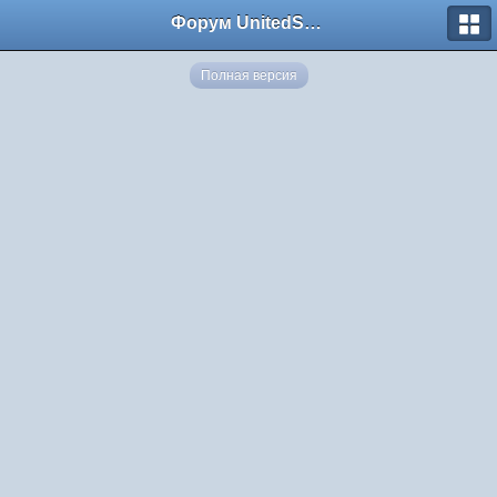
Форум UnitedSouth
Полная версия