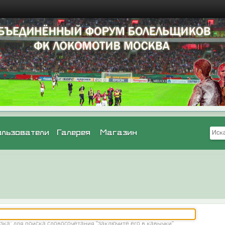
ользователи
Галерея
Магазин
зка: для поиска словосочетания "заключите его в кавычки"