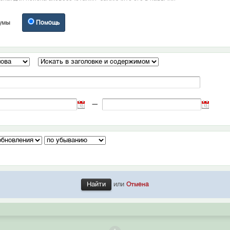
умы
Помощь
—
или
Отмена