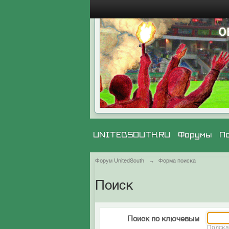
UNITEDSOUTH.RU
Форумы
П
Форум UnitedSouth
→
Форма поиска
Поиск
Поиск по ключевым
Подска