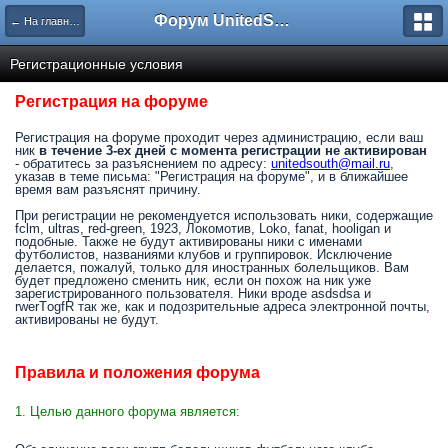
Форум UnitedSouth
← На главную
Регистрационные условия
Регистрация на форуме
Регистрация на форуме проходит через администрацию, если ваш
ник
в течение 3-ех дней с момента регистрации не активирован
- обратитесь за разъяснением по адресу:
unitedsouth@mail.ru
,
указав в теме письма: "Регистрация на форуме", и в ближайшее
время вам разъяснят причину.
При регистрации не рекомендуется использовать ники, содержащие
fclm, ultras, red-green, 1923, Локомотив, Loko, fanat, hooligan и
подобные. Также не будут активированы ники с именами
футболистов, названиями клубов и группировок. Исключение
делается, пожалуй, только для иностранных болельщиков. Вам
будет предложено сменить ник, если он похож на ник уже
зарегистрированного пользователя. Ники вроде asdsdsa и
rwerTоgfR так же, как и подозрительные адреса электронной почты,
активированы не будут.
Правила и положения форума
1. Целью данного форума является: