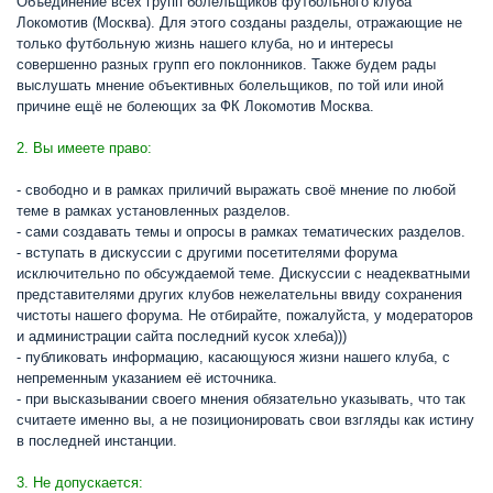
Объединение всех групп болельщиков футбольного клуба
Локомотив (Москва). Для этого созданы разделы, отражающие не
только футбольную жизнь нашего клуба, но и интересы
совершенно разных групп его поклонников. Также будем рады
выслушать мнение объективных болельщиков, по той или иной
причине ещё не болеющих за ФК Локомотив Москва.
2. Вы имеете право:
- свободно и в рамках приличий выражать своё мнение по любой
теме в рамках установленных разделов.
- сами создавать темы и опросы в рамках тематических разделов.
- вступать в дискуссии с другими посетителями форума
исключительно по обсуждаемой теме. Дискуссии с неадекватными
представителями других клубов нежелательны ввиду сохранения
чистоты нашего форума. Не отбирайте, пожалуйста, у модераторов
и администрации сайта последний кусок хлеба)))
- публиковать информацию, касающуюся жизни нашего клуба, с
непременным указанием её источника.
- при высказывании своего мнения обязательно указывать, что так
считаете именно вы, а не позиционировать свои взгляды как истину
в последней инстанции.
3. Не допускается: