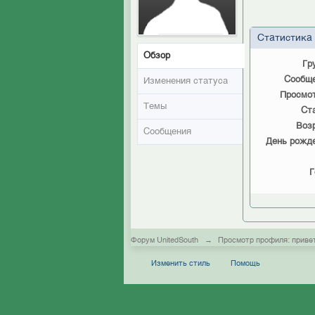
Статистика
Обзор
Гр
Сообще
Изменения статуса
Просмот
Темы
Ст
Воз
Сообщения
День рожде
Г
Форум UnitedSouth
→
Просмотр профиля: приве
Изменить стиль
Помощь