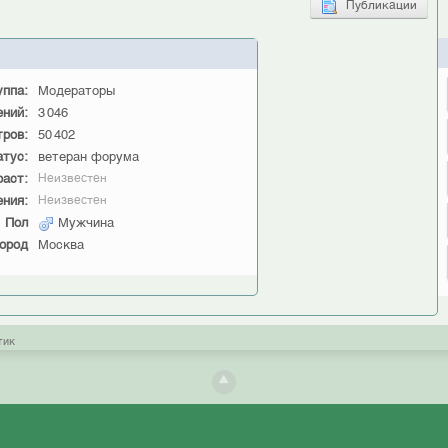
Публикации
уппа:
Модераторы
ний:
3 046
ров:
50 402
атус:
ветеран форума
раст:
Неизвестен
ния:
Неизвестен
Пол
Мужчина
ород
Москва
тик