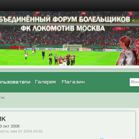
ользователи
Галерея
Магазин
тик
ик
3 окт 2006
ость: мая 21 2024 04:02