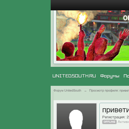
UNITEDSOUTH.RU
Форумы
П
Форум UnitedSouth
→
Просмотр профиля: приве
привет
Регистрация: 2
Активн
OFFLINE