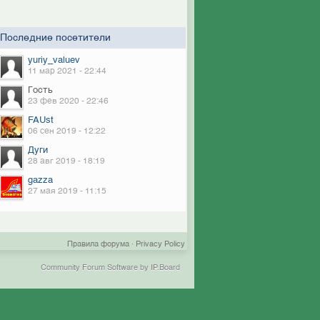
Последние посетители
yuriy_valuev
11 мар 2021 - 22:44
Гость
23 фев 2020 - 22:46
FAUst
06 сен 2019 - 12:22
Дуги
28 авг 2019 - 18:19
gazza
27 мая 2019 - 11:15
Правила форума
·
Privacy Policy
Community Forum Software by IP.Board