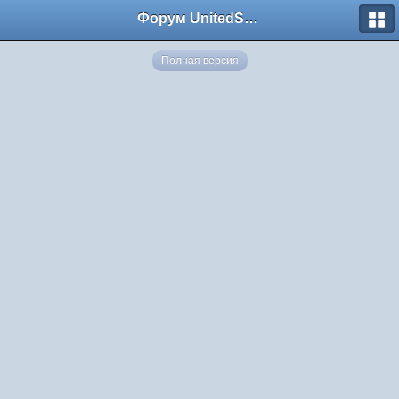
Форум UnitedSouth
Полная версия