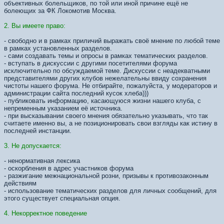
объективных болельщиков, по той или иной причине ещё не
болеющих за ФК Локомотив Москва.
2. Вы имеете право:
- свободно и в рамках приличий выражать своё мнение по любой теме
в рамках установленных разделов.
- сами создавать темы и опросы в рамках тематических разделов.
- вступать в дискуссии с другими посетителями форума
исключительно по обсуждаемой теме. Дискуссии с неадекватными
представителями других клубов нежелательны ввиду сохранения
чистоты нашего форума. Не отбирайте, пожалуйста, у модераторов и
администрации сайта последний кусок хлеба)))
- публиковать информацию, касающуюся жизни нашего клуба, с
непременным указанием её источника.
- при высказывании своего мнения обязательно указывать, что так
считаете именно вы, а не позиционировать свои взгляды как истину в
последней инстанции.
3. Не допускается:
- ненормативная лексика
- оскорбления в адрес участников форума
- разжигание межнациональной розни, призывы к противозаконным
действиям
- использование тематических разделов для личных сообщений, для
этого существует специальная опция.
4. Некорректное поведение