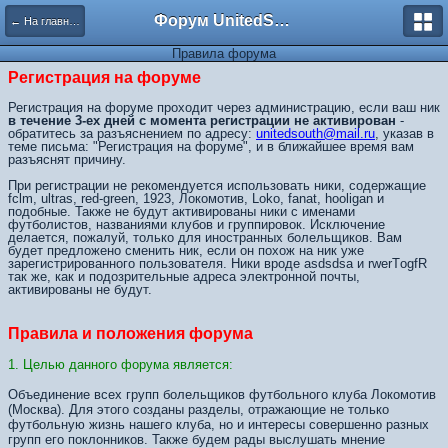
Форум UnitedSouth
← На главную
Правила форума
Регистрация на форуме
Регистрация на форуме проходит через администрацию, если ваш ник
в течение 3-ех дней с момента регистрации не активирован
-
обратитесь за разъяснением по адресу:
unitedsouth@mail.ru
, указав в
теме письма: "Регистрация на форуме", и в ближайшее время вам
разъяснят причину.
При регистрации не рекомендуется использовать ники, содержащие
fclm, ultras, red-green, 1923, Локомотив, Loko, fanat, hooligan и
подобные. Также не будут активированы ники с именами
футболистов, названиями клубов и группировок. Исключение
делается, пожалуй, только для иностранных болельщиков. Вам
будет предложено сменить ник, если он похож на ник уже
зарегистрированного пользователя. Ники вроде asdsdsa и rwerTоgfR
так же, как и подозрительные адреса электронной почты,
активированы не будут.
Правила и положения форума
1. Целью данного форума является:
Объединение всех групп болельщиков футбольного клуба Локомотив
(Москва). Для этого созданы разделы, отражающие не только
футбольную жизнь нашего клуба, но и интересы совершенно разных
групп его поклонников. Также будем рады выслушать мнение